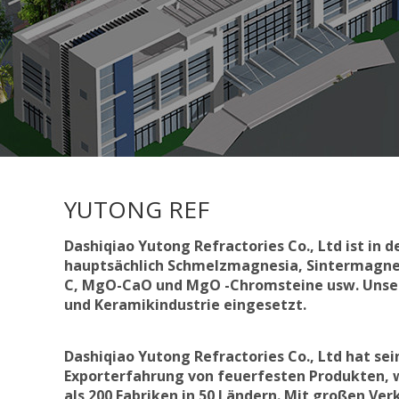
YUTONG REF
Dashiqiao Yutong Refractories Co., Ltd ist in 
hauptsächlich Schmelzmagnesia, Sintermagne
C, MgO-CaO und MgO -Chromsteine usw. Unsere 
und Keramikindustrie eingesetzt.
Dashiqiao Yutong Refractories Co., Ltd hat sei
Exporterfahrung von feuerfesten Produkten, 
als 200 Fabriken in 50 Ländern. Mit großen V