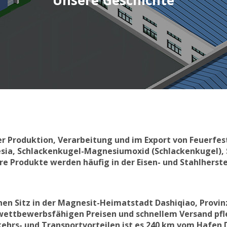
Unsere Geschichte
der Produktion, Verarbeitung und im Export von Feuerfe
sia, Schlackenkugel-Magnesiumoxid (Schlackenkugel),
Produkte werden häufig in der Eisen- und Stahlherstel
nen Sitz in der Magnesit-Heimatstadt Dashiqiao, Provinz
wettbewerbsfähigen Preisen und schnellem Versand pf
erkehrs- und Transportvorteilen ist es 240 km vom Hafe