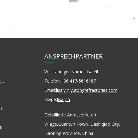
ANSPRECHPARTNER
Vollständiger Name:
Lisa Yih
Kernsammlung Magnesia
Telefon:
+86 417-5616187
Email:
lisa.yi@yutongrefractories.com
Skype:
lisa.yih
Service-Unterstützung
Detaillierte Adresse:
Hetun
Village,Guantun Town, Dashiqiao City,
s
Liaoning Province, China