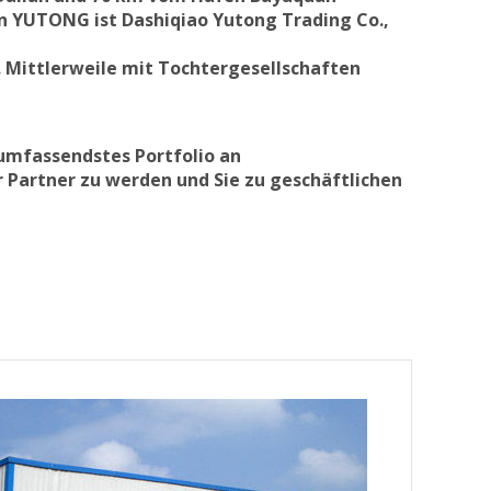
n YUTONG ist Dashiqiao Yutong Trading Co.,
Mittlerweile mit Tochtergesellschaften
 umfassendstes Portfolio an
r Partner zu werden und Sie zu geschäftlichen