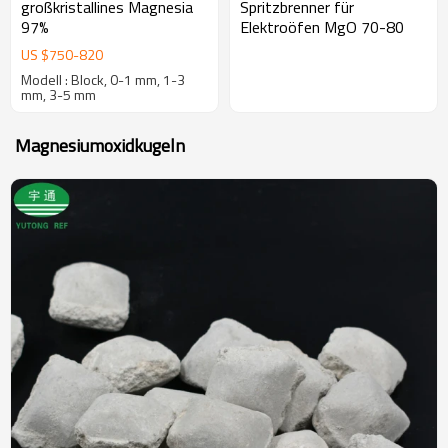
großkristallines Magnesia
Spritzbrenner für
97%
Elektroöfen MgO 70-80
US $
750
-
820
Modell : Block, 0-1 mm, 1-3
mm, 3-5 mm
Magnesiumoxidkugeln