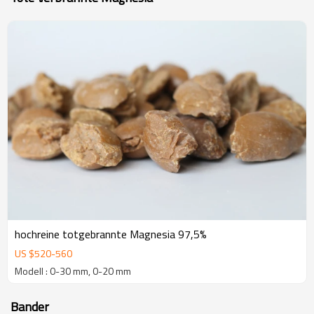
hochreine totgebrannte Magnesia 97,5%
US $
520
-
560
Modell : 0-30 mm, 0-20 mm
Bander