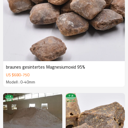
braunes gesintertes Magnesiumoxid 95%
US $
680
-
750
Modell : 0-40mm