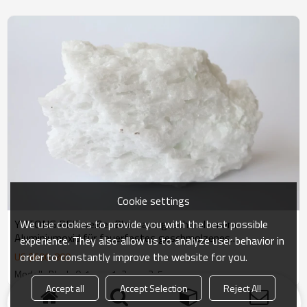
Cookie settings
We use cookies to provide you with the best possible
YUTONG REF weißer Block aus geschmolzenem
Aluminiumoxid für feuerfestes geschmolzenes
experience. They also allow us to analyze user behavior in
Magnesiaoxid
order to constantly improve the website for you.
US $
600
-
800
Modell : Block, 0-1 mm, 1-3 mm, 3-5 mm
Accept all
Accept Selection
Reject All
Produkt
Stichwörter
Blog
Neuigkeiten
Fall
FAQs