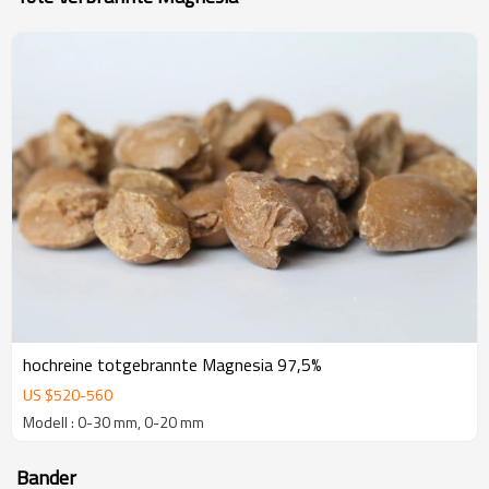
hochreine totgebrannte Magnesia 97,5%
US $
520
-
560
Modell : 0-30 mm, 0-20 mm
Bander