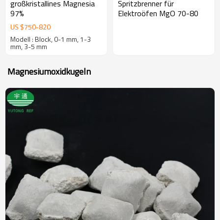
großkristallines Magnesia
Spritzbrenner für
97%
Elektroöfen MgO 70-80
US $
750
-
820
Modell : Block, 0-1 mm, 1-3
mm, 3-5 mm
Magnesiumoxidkugeln