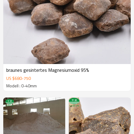
braunes gesintertes Magnesiumoxid 95%
US $
680
-
750
Modell : 0-40mm