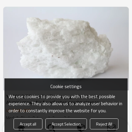
Cookie settings
We use cookies to provide you with the best possible
YUTONG REF weißer Block aus geschmolzenem
Aluminiumoxid für feuerfestes geschmolzenes
experience. They also allow us to analyze user behavior in
Magnesiaoxid
order to constantly improve the website for you.
US $
600
-
800
Modell : Block, 0-1 mm, 1-3 mm, 3-5 mm
Accept all
Accept Selection
Reject All
Produkt
Stichwörter
Blog
Neuigkeiten
Fall
FAQs