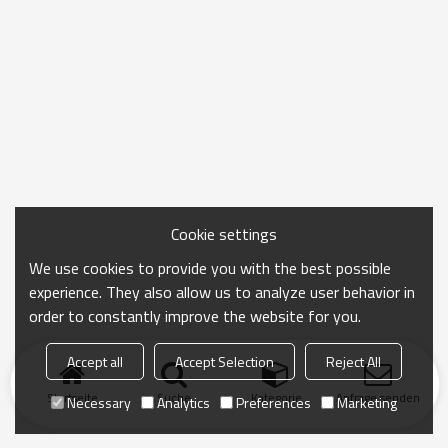
Cookie settings
We use cookies to provide you with the best possible
experience. They also allow us to analyze user behavior in
order to constantly improve the website for you.
Accept all
Accept Selection
Reject All
Startseite
Suche
Kategorie
Anfrage senden
Necessary
Analytics
Preferences
Marketing