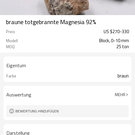
braune totgebrannte Magnesia 92%
US $
270
-
330
Preis
Block, 0-10 mm
Modell
25 ton
MOQ
Eigentum
braun
Farbe
Auswertung
MEHR
BEWERTUNG HINZUFÜGEN
Darstellung