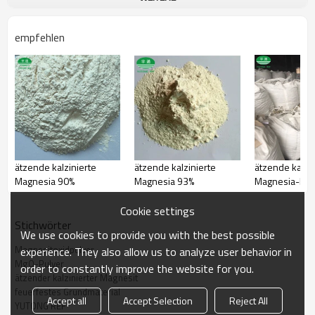
empfehlen
Ätzende kalzinierte Magnesia Einführung und Anwendung
Dashiqiao Yutong Refractories bietet eine Vielzahl hochwertiger
Magnesiumoxid-Rohstoffe.
Ätzendes kalziniertes Magnesia wird aus rohem Magnesit durch Kalzinieren
in einem Nachhallofen oder einem Gassuspensionskalzinator oder
ätzende kalzinierte
ätzende kalzinierte
ätzende kalzin
Wirbelschichtöfen hergestellt. Dieses Produkt zeichnet sich durch
gleichmäßige Kalzinierung, stabile Qualität, hohe Reinheit und gute
Magnesia 90%
Magnesia 93%
Magnesia-Brik
Aktivität aus.
für die Papierherstellung, Chemie,
Industrieanwendung
Cookie settings
Gummi, Pharma, Feuerfest und Baustoffe.
Stichwörter
We use cookies to provide you with the best possible
das
Landwirtschaftliche Anwendung
für
Tierhaltung,
Öl
r
emediation.
Magnesitoxidpulver
experience. They also allow us to analyze user behavior in
MgO-Pulver
order to constantly improve the website for you.
ätzender kalzinierter Magnesit
feuerfestes Grundmaterial
Accept all
Accept Selection
Reject All
YUTONG REF