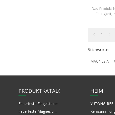
Das Produkt ha
Festigkeit,
guten Schlack
1
Stichwörter
MAGNESIA
PRODUKTKATALOG
HEIM
Feuerfeste Ziegelsteine
YUTONG-REF
Feuerfeste Magnesiumoxid-Rohstoffe