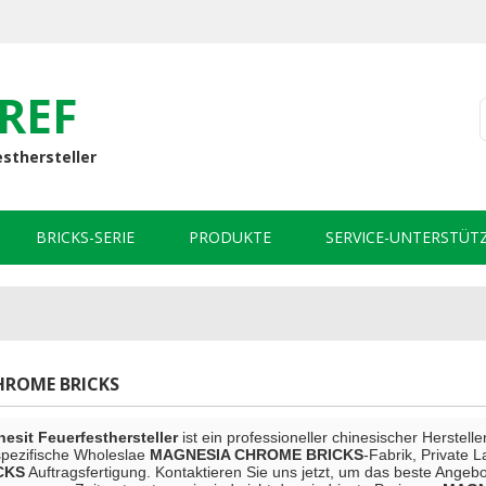
REF
esthersteller
BRICKS-SERIE
PRODUKTE
SERVICE-UNTERSTÜT
HROME BRICKS
sit Feuerfesthersteller
ist ein professioneller chinesischer Herstell
spezifische Wholeslae
MAGNESIA CHROME BRICKS
-Fabrik, Private 
CKS
Auftragsfertigung. Kontaktieren Sie uns jetzt, um das beste Angebo