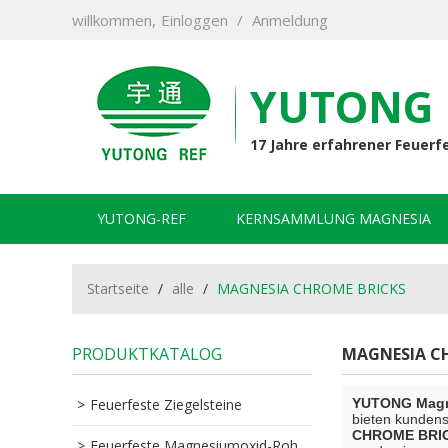
willkommen,
Einloggen
/
Anmeldung
YUTONG 
17 Jahre erfahrener Feuerf
YUTONG-REF
KERNSAMMLUNG MAGNESIA
KONTAKTIERE UNS
Startseite
/
alle
/
MAGNESIA CHROME BRICKS
PRODUKTKATALOG
MAGNESIA C
Feuerfeste Ziegelsteine
YUTONG Magne
bieten kunden
CHROME BRI
Feuerfeste Magnesiumoxid-Rohstoffe