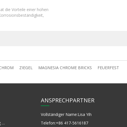
t die Vorteile einer hohen
 Korrosionsbeständigkeit,
enbeständigkeit und guten
Wärmeschoc
CHROM
ZIEGEL
MAGNESIA CHROME BRICKS
FEUERFEST
ANSPRECHPARTNER
Vollständiger Name:
Lisa Yih
Kernsammlung Magnesia
Telefon:
+86 417-5616187