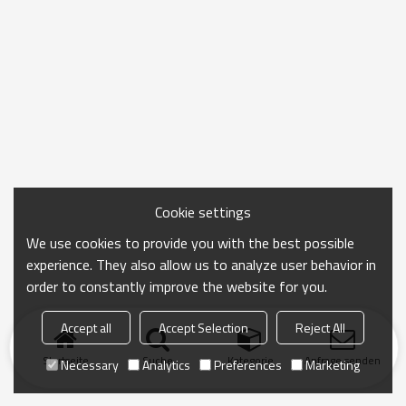
Cookie settings
We use cookies to provide you with the best possible
experience. They also allow us to analyze user behavior in
order to constantly improve the website for you.
Accept all
Accept Selection
Reject All
Startseite
Suche
Kategorie
Anfrage senden
Necessary
Analytics
Preferences
Marketing