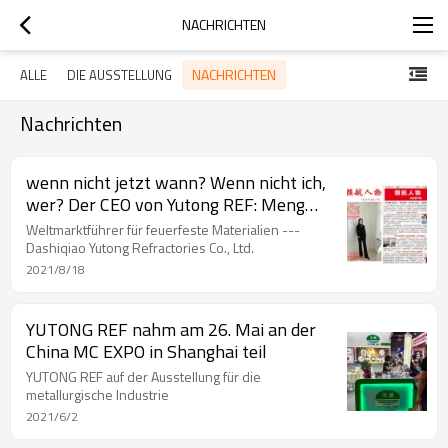
NACHRICHTEN
NACHRICHTEN
ALLE
DIE AUSSTELLUNG
Nachrichten
wenn nicht jetzt wann? Wenn nicht ich,
wer? Der CEO von Yutong REF: Meng
Xinyu
Weltmarktführer für feuerfeste Materialien ---
Dashiqiao Yutong Refractories Co., Ltd.
2021/8/18
YUTONG REF nahm am 26. Mai an der
China MC EXPO in Shanghai teil
YUTONG REF auf der Ausstellung für die
metallurgische Industrie
2021/6/2