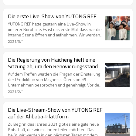
Die erste Live-Show von YUTONG REF
YUTONG REF hatte gestern eine Live-Show in
unserer Bürohalle. Es ist das erste Mal, dass wir die
interne Szene öffnen und aufnehmen. Wir werden
mehr über uns und unser Unternehmen zeigen.
2021/3/1
Kommen Sie und achten Sie auf uns auf der Alibaba-
Plattform!
Die Regierung von Haicheng hielt eine
Sitzung ab, um den Renovierungsstand
der Magnesia-Unternehmen zu
Auf dem Treffen wurden die Fragen der Einstellung
überprüfen
der Produktion von Magnesia-Öfen von 95
Unternehmen besprochen und genehmigt. Vor der
Produktion muss eine Umweltprüfung den
2021/2/1
Standards entsprechen.
Die Live-Stream-Show von YUTONG REF
auf der Alibaba-Plattform
Zu Beginn des Jahres 2021 gibt es eine gute neue
Botschaft, die wir mit Ihnen teilen möchten. Das
heißt, wir werden in den nächsten Tagen mit dem