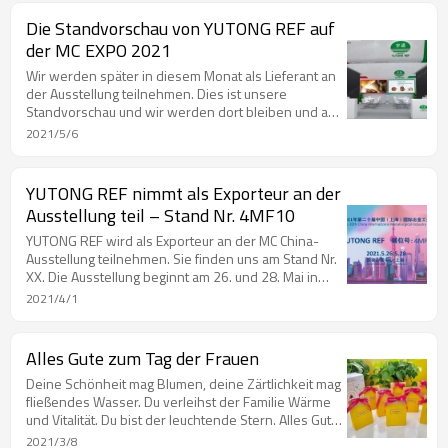
Die Standvorschau von YUTONG REF auf
der MC EXPO 2021
Wir werden später in diesem Monat als Lieferant an
der Ausstellung teilnehmen. Dies ist unsere
Standvorschau und wir werden dort bleiben und auf
Ihr Kommen warten! Wir sehen uns dort!
2021/5/6
YUTONG REF nimmt als Exporteur an der
Ausstellung teil – Stand Nr. 4MF10
YUTONG REF wird als Exporteur an der MC China-
Ausstellung teilnehmen. Sie finden uns am Stand Nr.
XX. Die Ausstellung beginnt am 26. und 28. Mai in
Shanghai zukünftige Zusammenarbeit.
2021/4/1
Alles Gute zum Tag der Frauen
Deine Schönheit mag Blumen, deine Zärtlichkeit mag
fließendes Wasser. Du verleihst der Familie Wärme
und Vitalität. Du bist der leuchtende Stern. Alles Gute
zum Frauentag!
2021/3/8