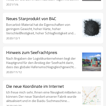
Online-Livestream auf der Alibaba-Plattform
2021/1/4
beginnen. Es gehört zu unserer Showzeit! Los
geht's!
Neues Starprodukt von B4C
Borcarbid-Material hat die Eigenschaften von
geringem Gewicht, hoher Härte, hoher
Verschleißfestigkeit, hoher Schlagfestigkeit und
Neutronenabsorption. Es hat breite
2020/12/1
Anwendungsaussichten in der High-Tech-Industrie,
der Kernenergietechnik, der Landesverteidigung
und der Militärindustrie und ist ein wichtiges
Hinweis zum Seefrachtpreis
strategisches Material in der Volkswirtschaft und
Nach Angaben der Logistikunternehmen liegt der
beim Aufbau der Landesverteidigung. Der
Hauptgrund für den Anstieg der Seefracht darin,
Schwerpunkt unseres Unternehmens liegt auf
dass das globale Hafenumschlagsgleichgewicht
neuen Produkten, die Sie gerne beraten und kaufen
aufgrund der epidemischen Situation gestört ist, was
können
2020/11/12
zu einem extremen Rückgang der
Containerumschlagsrate geführt hat. Sie müssen
also vor dem Kauf Folgendes tun Bestätigen Sie den
Die neue Koordinate im Internet
Produktpreis im Voraus.
Ich freue mich sehr, Ihnen eine Neuigkeit mitteilen zu
können: Der neue Standort unserer Fabrik wurde
aktualisiert und in die Baidu-Suchmaschine
aufgenommen. Sie finden uns, indem Sie den drei
2020/10/20