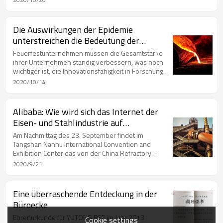
wichtigen Positionsmarkierungen in der Karte
folgen. Ich hoffe, dass nach dem Ende der
epidemischen Situation immer mehr Freunde
Die Auswirkungen der Epidemie
unsere Fabrik besuchen können. Vielen Dank!
unterstreichen die Bedeutung der
Fähigkeit feuerfester Materialien für die
Feuerfestunternehmen müssen die Gesamtstärke
Entwicklung neuer Produkte
ihrer Unternehmen ständig verbessern, was noch
wichtiger ist, die Innovationsfähigkeit in Forschung
und Entwicklung verbessern und weiterhin neue
2020/10/14
Feuerfestprodukte mit niedrigem Energieverbrauch
und hoher Lebensdauer entwickeln.
Alibaba: Wie wird sich das Internet der
Eisen- und Stahlindustrie auf
Feuerfestmaterialien auswirken?
Am Nachmittag des 23. September findet im
Tangshan Nanhu International Convention and
Exhibition Center das von der China Refractory
Industry Association gesponserte Gipfelforum zur
2020/9/21
digitalen Stärkung und grenzüberschreitenden
Transaktion metallurgischer Lasten statt. Im Forum
geben Ihnen Internetexperten der Alibaba-
Eine überraschende Entdeckung in der
Stahlindustrie ausführliche Interpretationen!
Büroecke
Ehrenurkunde für YUTONG REF im Jahr 2013
Cookie settings