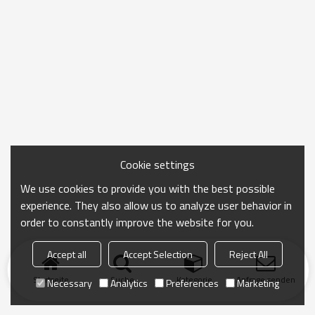
Cookie settings
We use cookies to provide you with the best possible
experience. They also allow us to analyze user behavior in
order to constantly improve the website for you.
Accept all
Accept Selection
Reject All
Startseite
Suche
Kategorie
Anfrage senden
Necessary
Analytics
Preferences
Marketing