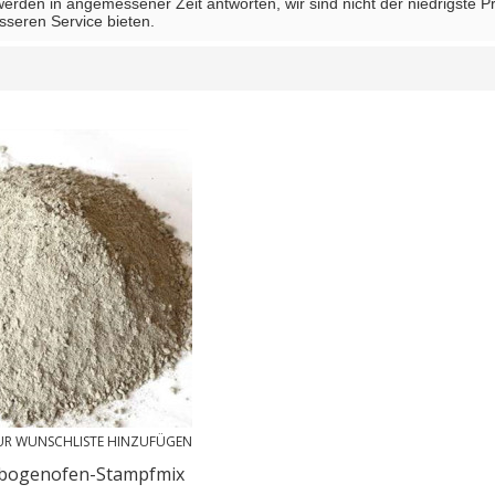
 werden in angemessener Zeit antworten, wir sind nicht der niedrigste P
sseren Service bieten.
Liste
UR WUNSCHLISTE HINZUFÜGEN
htbogenofen-Stampfmix