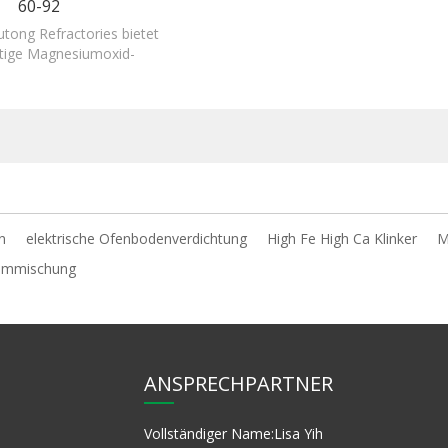
60-92
tong Refractories bietet
tige Magnesiumoxid-
ngen, Spritzmischungen
d Gießmassen.
n
elektrische Ofenbodenverdichtung
High Fe High Ca Klinker
M
mmmischung
ANSPRECHPARTNER
Vollständiger Name:
Lisa Yih