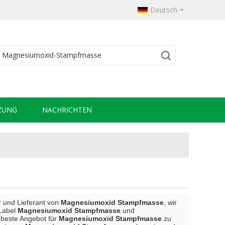
Deutsch
ZUNG
NACHRICHTEN
er und Lieferant von
Magnesiumoxid Stampfmasse
, wir
 Label
Magnesiumoxid Stampfmasse
und
s beste Angebot für
Magnesiumoxid Stampfmasse
zu