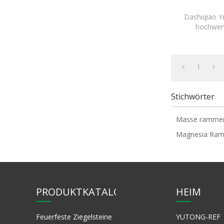
Dashiqiao Yu
hochwer
Rammmischu
un
1
Stichwörter
Masse ramme
Magnesia Ra
PRODUKTKATALOG
HEIM
Feuerfeste Ziegelsteine
YUTONG-REF