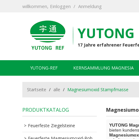
willkommen,
Einloggen
/
Anmeldung
YUTONG 
17 Jahre erfahrener Feuerf
YUTONG-REF
KERNSAMMLUNG MAGNESIA
KONTAKTIERE UNS
Startseite
/
alle
/
Magnesiumoxid Stampfmasse
PRODUKTKATALOG
Magnesiumo
Feuerfeste Ziegelsteine
YUTONG Magne
bieten kunden
Magnesiumox
Feuerfeste Magnesiumoxid-Rohstoffe