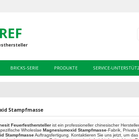
REF
esthersteller
BRICKS-SERIE
PRODUKTE
SERVICE-UNTERSTÜT
xid Stampfmasse
sit Feuerfesthersteller
ist ein professioneller chinesischer Herstell
spezifische Wholeslae
Magnesiumoxid Stampfmasse
-Fabrik, Private
id Stampfmasse
Auftragsfertigung. Kontaktieren Sie uns jetzt, um da