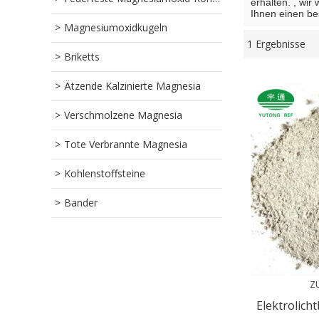
erhalten. , wir
Ihnen einen be
Magnesiumoxidkugeln
1 Ergebnisse
Schaukasten
Briketts
Ätzende Kalzinierte Magnesia
Verschmolzene Magnesia
Tote Verbrannte Magnesia
Kohlenstoffsteine
Bander
Z
Elektrolic